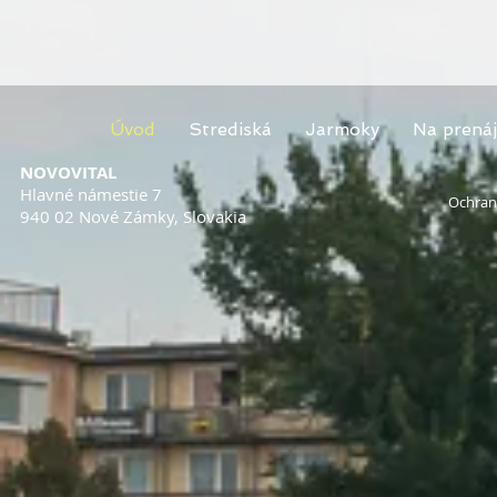
Úvod
Strediská
Jarmoky
Na prená
NOVOVITAL
Hlavné námestie 7
Ochran
940 02 Nové Zámky, Slovakia