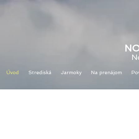
NO
N
Úvod
Strediská
Jarmoky
Na prenájom
Po