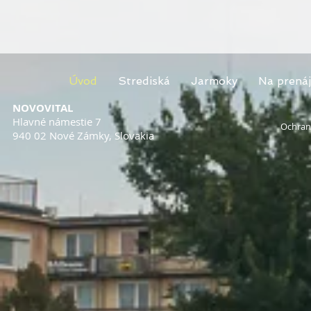
Úvod
Strediská
Jarmoky
Na prená
NOVOVITAL
Hlavné námestie 7
Ochran
940 02 Nové Zámky, Slovakia