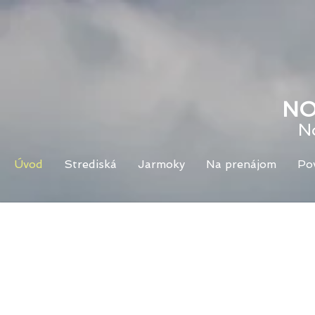
NO
N
Úvod
Strediská
Jarmoky
Na prenájom
Po